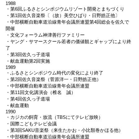
1988
・第6回ふるさとシンポジウムリゾート開発とまちづくり
・第1回佐久音楽祭〔（故）美空ひばり・日野皓正他〕
・中部横断自動車道沿線青年会議所連盟第4回総会を佐久で
開催
・文化フォーラム神津善行ファミリー
・ヤング・サマースクール若者の価値観とギャップにより終
了
・第3回佐久っ子道場
・献血運動第2回実施
1989
・ふるさとシンポジウム時代の変化により終了
・第2回佐久音楽祭（菅原洋一・日野皓正他）
・中部横断自動車道沿線青年会議所連盟
・第11回文化講演会（椎名 誠）
・第4回佐久っ子道場
・献血運動
1990
・カジカの飼育・放流（TBSにてテレビ放映）
・国際こどもテレビ会議
・第3回SAKU音楽祭（来生たかお・小比類巻かほる他）
・中部横断自動車道沿線青年会議所連盟