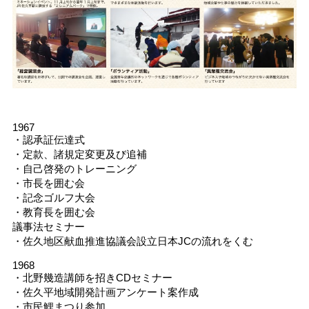
1967
・認承証伝達式
・定款、諸規定変更及び追補
・自己啓発のトレーニング
・市長を囲む会
・記念ゴルフ大会
・教育長を囲む会
議事法セミナー
・佐久地区献血推進協議会設立日本JCの流れをくむ
1968
・北野幾造講師を招きCDセミナー
・佐久平地域開発計画アンケート案作成
・市民鯉まつり参加