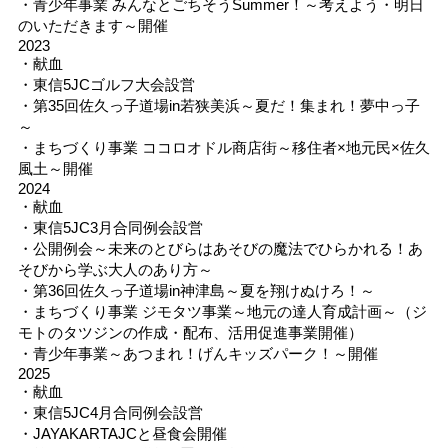
・青少年事業 みんなとごちそうSummer！～考えよう・明日
のいただきます～開催
2023
・献血
・東信5JCゴルフ大会設営
・第35回佐久っ子道場in若狭美浜～夏だ！集まれ！夢中っ子
～
・まちづくり事業 ココロオドル商店街～移住者×地元民×佐久
風土～開催
2024
・献血
・東信5JC3月合同例会設営
・公開例会～未来のとびらはあそびの魔法でひらかれる！あ
そびから学ぶ大人のあり方～
・第36回佐久っ子道場in神津島～夏を翔けぬけろ！～
・まちづくり事業 ジモタツ事業～地元の達人育成計画～（ジ
モトのタツジンの作成・配布、活用促進事業開催）
・青少年事業～あつまれ！げんキッズパーク！～開催
2025
・献血
・東信5JC4月合同例会設営
・JAYAKARTAJCと昼食会開催