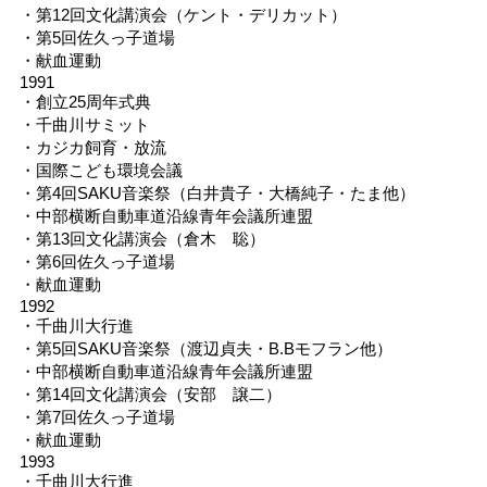
・第12回文化講演会（ケント・デリカット）
・第5回佐久っ子道場
・献血運動
1991
・創立25周年式典
・千曲川サミット
・カジカ飼育・放流
・国際こども環境会議
・第4回SAKU音楽祭（白井貴子・大橋純子・たま他）
・中部横断自動車道沿線青年会議所連盟
・第13回文化講演会（倉木 聡）
・第6回佐久っ子道場
・献血運動
1992
・千曲川大行進
・第5回SAKU音楽祭（渡辺貞夫・B.Bモフラン他）
・中部横断自動車道沿線青年会議所連盟
・第14回文化講演会（安部 譲二）
・第7回佐久っ子道場
・献血運動
1993
・千曲川大行進