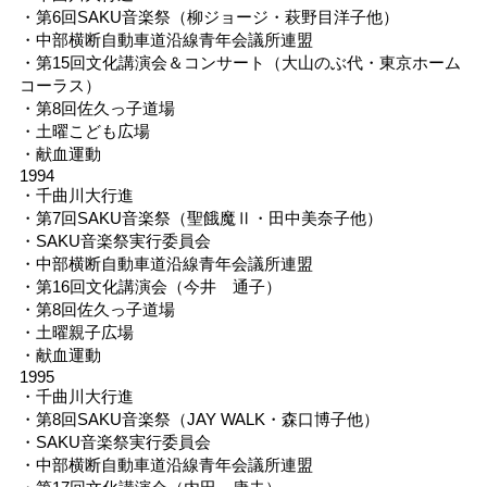
・第6回SAKU音楽祭（柳ジョージ・萩野目洋子他）
・中部横断自動車道沿線青年会議所連盟
・第15回文化講演会＆コンサート（大山のぶ代・東京ホーム
コーラス）
・第8回佐久っ子道場
・土曜こども広場
・献血運動
1994
・千曲川大行進
・第7回SAKU音楽祭（聖餓魔Ⅱ・田中美奈子他）
・SAKU音楽祭実行委員会
・中部横断自動車道沿線青年会議所連盟
・第16回文化講演会（今井 通子）
・第8回佐久っ子道場
・土曜親子広場
・献血運動
1995
・千曲川大行進
・第8回SAKU音楽祭（JAY WALK・森口博子他）
・SAKU音楽祭実行委員会
・中部横断自動車道沿線青年会議所連盟