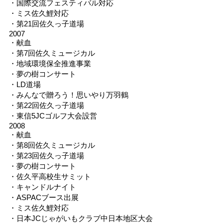
・国際交流フェスティバル対応
・ミス佐久鯉対応
・第21回佐久っ子道場
2007
・献血
・第7回佐久ミュージカル
・地域環境保全推進事業
・夢の樹コンサート
・LD道場
・みんなで贈ろう！思いやり万羽鶴
・第22回佐久っ子道場
・東信5JCゴルフ大会設営
2008
・献血
・第8回佐久ミュージカル
・第23回佐久っ子道場
・夢の樹コンサート
・佐久平高校生サミット
・キャンドルナイト
・ASPACブース出展
・ミス佐久鯉対応
・日本JCじゃがいもクラブ中日本地区大会