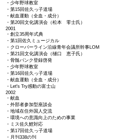
・少年野球教室
・第15回佐久っ子道場
・献血運動（全血・成分）
・第20回文化講演会（松本 零士氏）
2001
・創立35周年式典
・第1回佐久ミュージカル
・クローバーライン沿線青年会議所幹事LOM
・第21回文化講演会（樋口 恵子氏）
・骨髄バンク登録啓発
・少年野球教室
・第16回佐久っ子道場
・献血運動（全血・成分）
・Let’s Try感動の富士山
2002
・献血
・外部者参加型座談会
・地域在住外国人交流
・環境への意識向上のための事業
・ミス佐久鯉対応
・第17回佐久っ子道場
・月刊338の刊