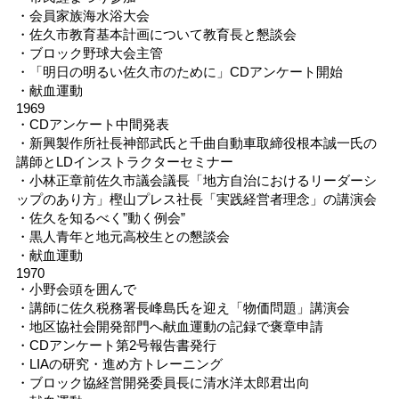
・会員家族海水浴大会
・佐久市教育基本計画について教育長と懇談会
・ブロック野球大会主管
・「明日の明るい佐久市のために」CDアンケート開始
・献血運動
1969
・CDアンケート中間発表
・新興製作所社長神部武氏と千曲自動車取締役根本誠一氏の
講師とLDインストラクターセミナー
・小林正章前佐久市議会議長「地方自治におけるリーダーシ
ップのあり方」樫山プレス社長「実践経営者理念」の講演会
・佐久を知るべく”動く例会”
・黒人青年と地元高校生との懇談会
・献血運動
1970
・小野会頭を囲んで
・講師に佐久税務署長峰島氏を迎え「物価問題」講演会
・地区協社会開発部門へ献血運動の記録で褒章申請
・CDアンケート第2号報告書発行
・LIAの研究・進め方トレーニング
・ブロック協経営開発委員長に清水洋太郎君出向