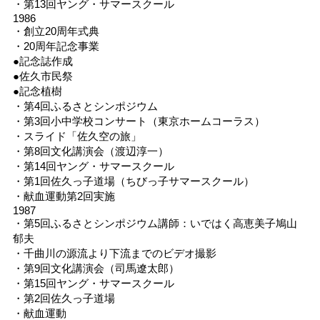
・第13回ヤング・サマースクール
1986
・創立20周年式典
・20周年記念事業
●記念誌作成
●佐久市民祭
●記念植樹
・第4回ふるさとシンポジウム
・第3回小中学校コンサート（東京ホームコーラス）
・スライド「佐久空の旅」
・第8回文化講演会（渡辺淳一）
・第14回ヤング・サマースクール
・第1回佐久っ子道場（ちびっ子サマースクール）
・献血運動第2回実施
1987
・第5回ふるさとシンポジウム講師：いではく高恵美子鳩山
郁夫
・千曲川の源流より下流までのビデオ撮影
・第9回文化講演会（司馬遼太郎）
・第15回ヤング・サマースクール
・第2回佐久っ子道場
・献血運動