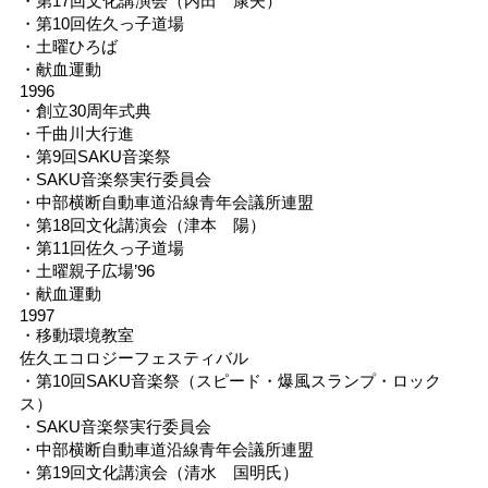
・第17回文化講演会（内田 康夫）
・第10回佐久っ子道場
・土曜ひろば
・献血運動
1996
・創立30周年式典
・千曲川大行進
・第9回SAKU音楽祭
・SAKU音楽祭実行委員会
・中部横断自動車道沿線青年会議所連盟
・第18回文化講演会（津本 陽）
・第11回佐久っ子道場
・土曜親子広場’96
・献血運動
1997
・移動環境教室
佐久エコロジーフェスティバル
・第10回SAKU音楽祭（スピード・爆風スランプ・ロック
ス）
・SAKU音楽祭実行委員会
・中部横断自動車道沿線青年会議所連盟
・第19回文化講演会（清水 国明氏）