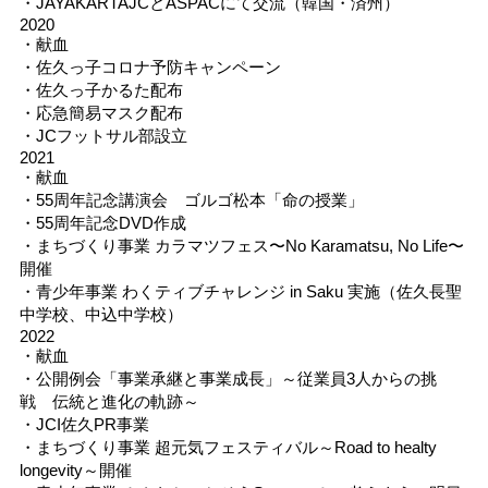
・JAYAKARTAJCとASPACにて交流（韓国・済州）
2020
・献血
・佐久っ子コロナ予防キャンペーン
・佐久っ子かるた配布
・応急簡易マスク配布
・JCフットサル部設立
2021
・献血
・55周年記念講演会 ゴルゴ松本「命の授業」
・55周年記念DVD作成
・まちづくり事業 カラマツフェス〜No Karamatsu, No Life〜
開催
・青少年事業 わくティブチャレンジ in Saku 実施（佐久長聖
中学校、中込中学校）
2022
・献血
・公開例会「事業承継と事業成長」～従業員3人からの挑
戦 伝統と進化の軌跡～
・JCI佐久PR事業
・まちづくり事業 超元気フェスティバル～Road to healty
longevity～開催