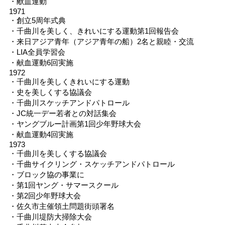
・献血運動
1971
・創立5周年式典
・千曲川を美しく、きれいにする運動第1回報告会
・来日アジア青年（アジア青年の船）2名と親睦・交流
・LIA全員学習会
・献血運動6回実施
1972
・千曲川を美しくきれいにする運動
・史を美しくする協議会
・千曲川スケッチアンドパトロール
・JC統一デー若者との対話集会
・ヤングブルー計画第1回少年野球大会
・献血運動4回実施
1973
・千曲川を美しくする協議会
・千曲サイクリング・スケッチアンドパトロール
・ブロック協の事業に
・第1回ヤング・サマースクール
・第2回少年野球大会
・佐久市主催領土問題街頭署名
・千曲川堤防大掃除大会