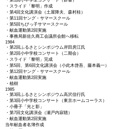
・スライド「黎明」作成
・第4回文化講演会（土屋降夫、森村桂）
・第11回ヤング・サマースクール
・第5回ちびっ子サマースクール
・献血運動第2回実施
・事務局新佐久商工会議所会館へ移転
1984
・第2回ふるさとシンポジウム岸田房江氏
・第2回小中学校コンサート（二期会）
・スライド「黎明」完成
・第5回、第6回文化講演会（小此木啓吾、藤本義一）
・第12回ヤング・サマースクール
・献血運動第2回実施
・植樹
1985
・第3回ふるさとシンポジウム高沢信行氏
・第3回小中学校コンサート（東京ホームコーラス）
・小冊子「光と影」
・第7回文化講演会（瀬戸内寂聴）
・献血運動第2回実施
当年献血者名簿作成