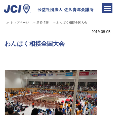
トップページ
新着情報
わんぱく相撲全国大会
青年会議所とは
2019-08-05
新着情報
わんぱく相撲全国大会
情報公開
入会のご案内
お問合せ